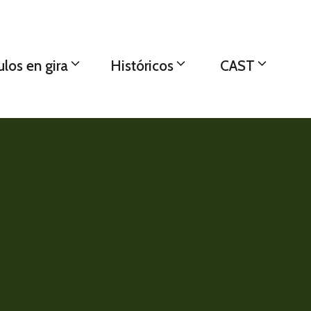
los en gira
Históricos
CAST