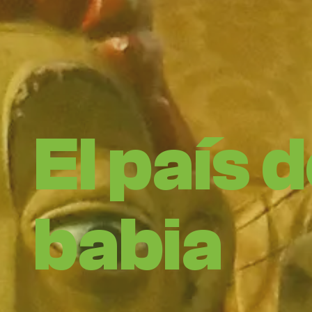
El país 
babia