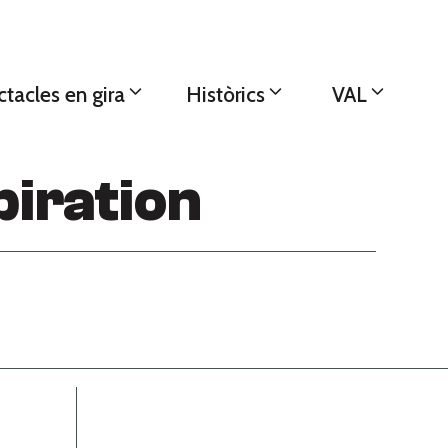
tacles en gira
Històrics
VAL
piration