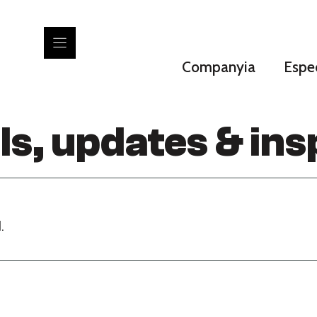
Companyia
Espec
ls, updates & ins
.