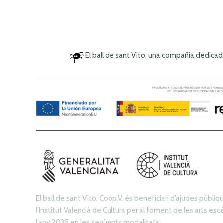
El ball de sant Vito, una compañía dedicad
El ball de sant Vito, Coop.V. és beneficiari d’ajudes públi
l’Institut Valencià de Cultura per al foment de les arts es
l’any 2025 en les següents modalitats: