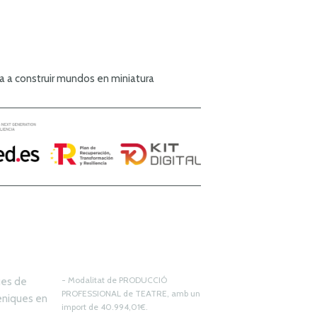
a a construir mundos en miniatura
- Modalitat de PRODUCCIÓ
ques de
PROFESSIONAL de TEATRE, amb un
cèniques en
import de 40.994,01€.