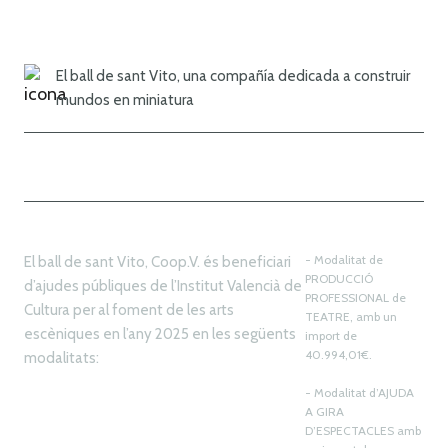
El ball de sant Vito, una compañía dedicada a construir
mundos en miniatura
- Modalitat de
El ball de sant Vito, Coop.V. és beneficiari
PRODUCCIÓ
d’ajudes públiques de l’Institut Valencià de
PROFESSIONAL de
Cultura per al foment de les arts
TEATRE, amb un
escèniques en l’any 2025 en les següents
import de
40.994,01€.
modalitats:
- Modalitat d’AJUDA
A GIRA
D’ESPECTACLES amb